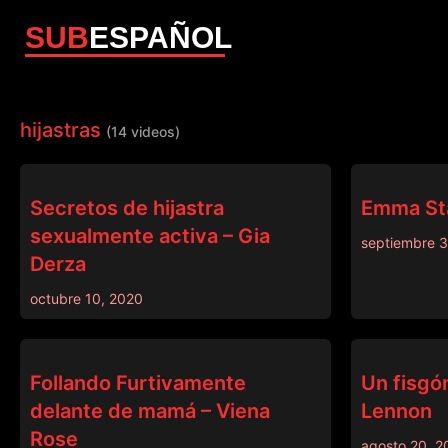
SUB
ESPAÑOL
hijastras
(14 videos)
DADCRUSH
PRINCESS CU
Secretos de hijastra
Emma Sta
sexualmente activa – Gia
septiembre 
Derza
octubre 10, 2020
DADCRUSH
DADCRUSH
Follando Furtivamente
Un fisgón
delante de mamá – Viena
Lennon
Rose
agosto 20, 2