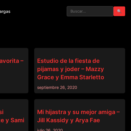
argas
🔍
DADCRUSH
avorita –
Estudio de la fiesta de
pijamas y joder – Mazzy
Grace y Emma Starletto
septiembre 26, 2020
DADCRUSH
si
Mi hijastra y su mejor amiga –
te y Sami
Jill Kassidy y Arya Fae
julio 26, 2020