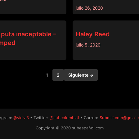
julio 26, 2020
BRATTY SIS
puta inaceptable –
Haley Reed
amped
julio 5, 2020
1
2
Siguiente →
egram:
@vicivi3
• Twitter:
@subcolombia1
• Correo:
Submilf.com@gmail
Copyright © 2020 subespañol.com