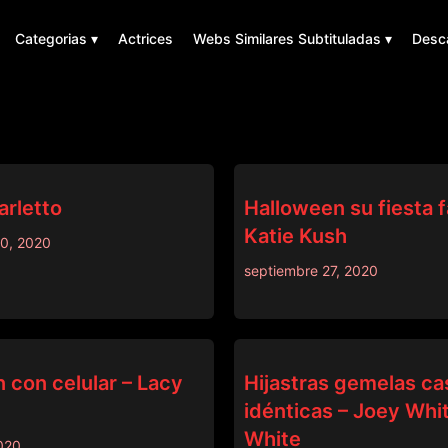
Categorias ▾
Actrices
Webs Similares Subtituladas ▾
Desc
M
SISLOVESME
rletto
Halloween su fiesta f
Katie Kush
30, 2020
septiembre 27, 2020
DADCRUSH
 con celular – Lacy
Hijastras gemelas ca
idénticas – Joey Whi
White
020