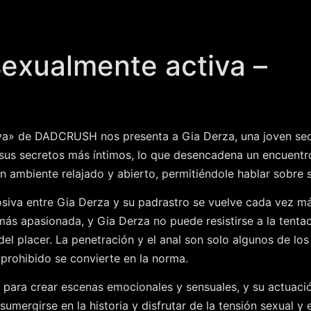
sexualmente activa –
iva» de DADCRUSH nos presenta a Gia Derza, una joven sed
us secretos más íntimos, lo que desencadena un encuentro c
un ambiente relajado y abierto, permitiéndole hablar sobre
osiva entre Gia Derza y su padrastro se vuelve cada vez más
e más apasionada, y Gia Derza no puede resistirse a la ten
 del placer. La penetración y el anal son solo algunos de lo
 prohibido se convierte en la norma.
 para crear escenas emocionales y sensuales, y su actuac
sumergirse en la historia y disfrutar de la tensión sexual y