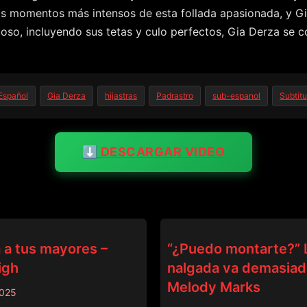
 los momentos más intensos de esta follada apasionada, y G
oso, incluyendo sus tetas y culo perfectos, Gia Derza se c
Español
Gia Derza
hijastras
Padrastro
sub-espanol
Subtit
⬇️ DESCARGAR VIDEO
DADCRUSH
 a tus mayores –
“¿Puedo montarte?” 
igh
nalgada va demasiado
Melody Marks
2025