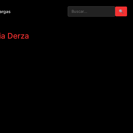
argas
🔍
ia Derza