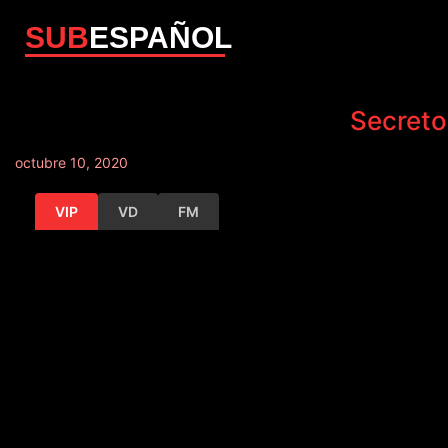
SUB
ESPAÑOL
Secreto
octubre 10, 2020
VIP
VD
FM