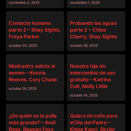
noviembre 3, 2025
noviembre 1, 2025
FAMILIA RANDOM
FAMILIA RANDOM
Contacto humano
Probando las aguas
parte 2 – Shay Sights,
parte 2 – Chloe
Freya Parker
Cherry, Shay Sights
octubre 30, 2025
octubre 28, 2025
FAMILIA RANDOM
FAMILIA RANDOM
Madrastra adicta al
Nuestra hija de
semen – Kenzie
intercambio de uso
Reeves, Cory Chase
gratuito – Katrina
Colt, Molly Little
octubre 26, 2025
octubre 14, 2025
FAMILIA RANDOM
FAMILIA RANDOM
¿De quién es la polla
Quiero mi coño para
más grande? – Andi
el Día del Padre –
Rose, Reagan Foxx
Khloe Kapri, Skylar