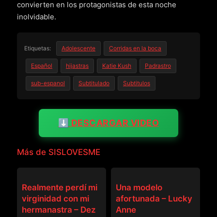
convierten en los protagonistas de esta noche
inolvidable.
Etiquetas:
Adolescente
Corridas en la boca
Español
hijastras
Katie Kush
Padrastro
sub-espanol
Subtitulado
Subtitulos
⬇️ DESCARGAR VIDEO
Más de SISLOVESME
SISLOVESME
SISLOVESME
Realmente perdí mi
Una modelo
virginidad con mi
afortunada – Lucky
hermanastra – Dez
Anne