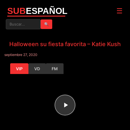
SUB
ESPAÑOL
☰
🔍
Halloween su fiesta favorita – Katie Kush
septiembre 27, 2020
VIP
VD
FM