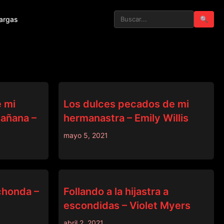
argas
🔍
SISLOVESME
e mi
Los dulces pecados de mi
mañana –
hermanastra – Emily Willis
mayo 5, 2021
DEVILS FILM
chonda –
Follando a la hijastra a
escondidas – Violet Myers
abril 2, 2021