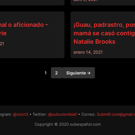
PADRASTRO
al o aficionado –
¡Guau, padrastro, po
rie
mamá se casó contig
Natalie Brooks
21
enero 14, 2021
1
2
Siguiente →
egram:
@vicivi3
• Twitter:
@subcolombia1
• Correo:
Submilf.com@gmail
Copyright © 2020 subespañol.com