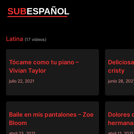
SUB
ESPAÑOL
Latina
(17 videos)
SISLOVESME
SISLOVESME
Tócame como tu piano –
Delicios
Vivian Taylor
cristy
julio 22, 2021
junio 28, 202
SISLOVESME
SISLOVESME
Baile en mis pantalones – Zoe
Dolores 
Bloom
hermanas
abril 23, 2021
abril 11, 2021