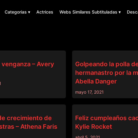
Categorias ▾
Actrices
Webs Similares Subtituladas ▾
Desc
SISLOVESME
a venganza – Avery
Golpeando la polla d
hermanastro por la 
Abella Danger
1
mayo 17, 2021
DADCRUSH
de crecimiento de
Feliz cumpleaños ca
tras – Athena Faris
Kylie Rocket
abril 5, 2021