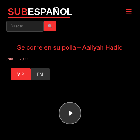
SUB
ESPAÑOL
☰
🔍
Se corre en su polla – Aaliyah Hadid
junio 11, 2022
VIP
FM