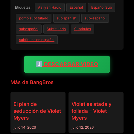
Etiquetas:
Aaliyah Hadid
Español
Español Sub
porno subtitulado
sub spanish
sub-espanol
subespañol
Subtitulado
Subtitulos
subtitulos en español
⬇️ DESCARGAR VIDEO
Más de BangBros
BANGBROS
BANGBROS
El plan de
Violet es atada y
seducción de Violet
follada – Violet
Myers
Myers
julio 14, 2026
julio 12, 2026