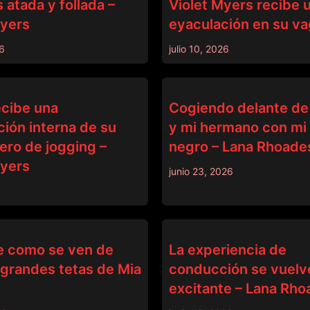
s atada y follada –
Violet Myers recibe 
Myers
eyaculación en su va
26
julio 10, 2026
BANGBROS
ecibe una
Cogiendo delante de
ión interna de su
y mi hermano con mi
ro de jogging –
negro – Lana Rhoade
Myers
junio 23, 2026
BANGBROS
le como se ven de
La experiencia de
 grandes tetas de Mia
conducción se vuelv
excitante – Lana Rh