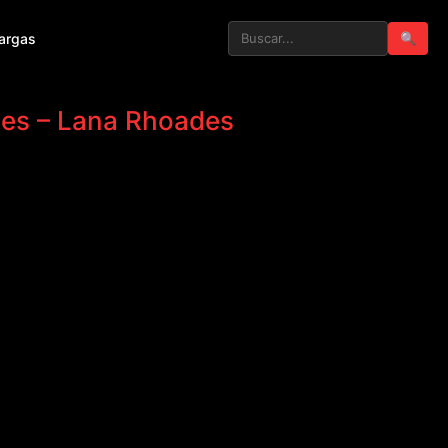
argas
🔍
nes – Lana Rhoades