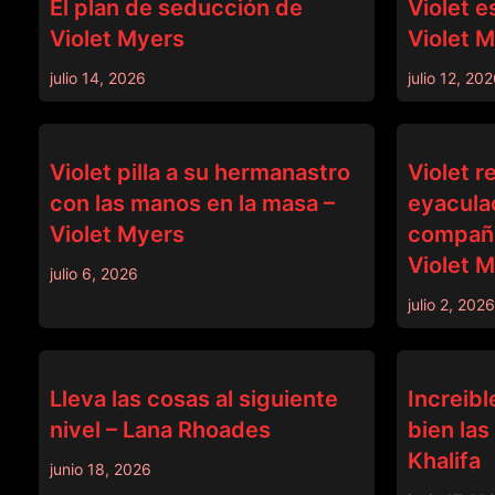
El plan de seducción de
Violet e
Violet Myers
Violet 
julio 14, 2026
julio 12, 20
BANGBROS
BANGBROS
Violet pilla a su hermanastro
Violet r
con las manos en la masa –
eyaculac
Violet Myers
compañe
Violet 
julio 6, 2026
julio 2, 2026
BANGBROS
BANGBROS
Lleva las cosas al siguiente
Increib
nivel – Lana Rhoades
bien las
Khalifa
junio 18, 2026