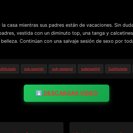
la casa mientras sus padres están de vacaciones. Sin duda,
padres, vestida con un diminuto top, una tanga y calcetines
elleza. Continúan con una salvaje sesión de sexo por toda 
ubtitulado
sub spanish
sub-espanol
subespañol
Subtitulado
⬇️ DESCARGAR VIDEO
BANGBROS