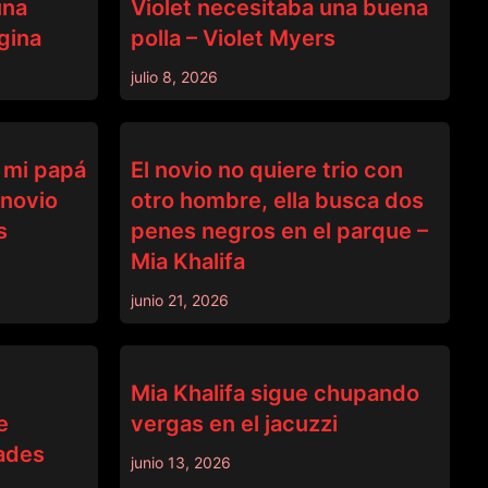
una
Violet necesitaba una buena
gina
polla – Violet Myers
julio 8, 2026
BANGBROS
 mi papá
El novio no quiere trio con
 novio
otro hombre, ella busca dos
s
penes negros en el parque –
Mia Khalifa
junio 21, 2026
BANGBROS
Mia Khalifa sigue chupando
e
vergas en el jacuzzi
oades
junio 13, 2026