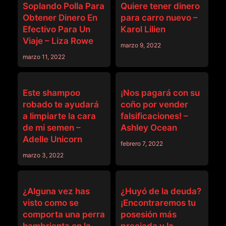
Soplando Polla Para
Quiere tener dinero
Obtener Dinero En
para carro nuevo –
Efectivo Para Un
Karol Lilien
Viaje – Liza Rowe
marzo 9, 2022
marzo 11, 2022
DINERO
DINERO
Este shampoo
¡Nos pagará con su
robado te ayudará
coño por vender
a limpiarte la cara
falsificaciones! –
de mi semen –
Ashley Ocean
Adelle Unicorn
febrero 7, 2022
marzo 3, 2022
DINERO
DINERO
¿Alguna vez has
¿Huyó de la deuda?
visto como se
¡Encontraremos tu
comporta una perra
posesión más