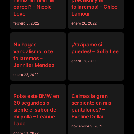
hambrienta en la
preciada y la
cárcel? – Nicole
follaremos! – Chloe
Love
Lamour
febrero 3, 2022
enero 26, 2022
DINERO
DINERO
No hagas
¡Atrápame si
vandalismo, o te
puedes! – Sofia Lee
follaremos –
enero 16, 2022
Jennifer Mendez
enero 22, 2022
DINERO
DINERO
Roba este BMW en
Calmas la gran
60 segundos o
serpiente en mis
siente el sabor de
pantalones? –
mi polla – Leanne
Eveline Dellai
Lace
noviembre 3, 2021
enero 10, 2022