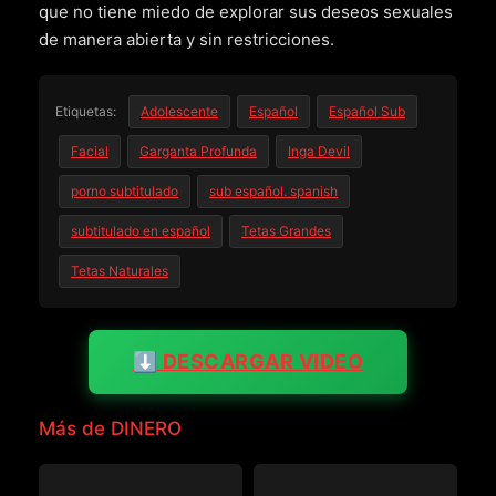
que no tiene miedo de explorar sus deseos sexuales
de manera abierta y sin restricciones.
Etiquetas:
Adolescente
Español
Español Sub
Facial
Garganta Profunda
Inga Devil
porno subtitulado
sub español. spanish
subtitulado en español
Tetas Grandes
Tetas Naturales
⬇️ DESCARGAR VIDEO
Más de DINERO
DINERO
DINERO