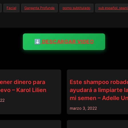
Facial
Garganta Profunda
porno subtitulado
sub español. span
⬇️ DESCARGAR VIDEO
DINERO
ener dinero para
Este shampoo robado
evo – Karol Lilien
ayudará a limpiarte l
mi semen – Adelle Un
022
marzo 3, 2022
DINERO