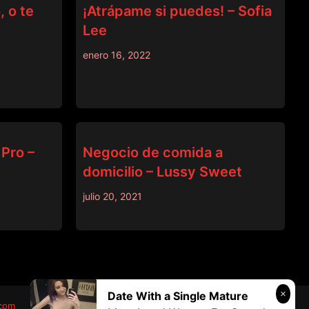
 o te
¡Atrápame si puedes! – Sofia
Lee
enero 16, 2022
DINERO
Pro –
Negocio de comida a
domicilio – Lussy Sweet
julio 20, 2021
Date With a Single Mature
.com