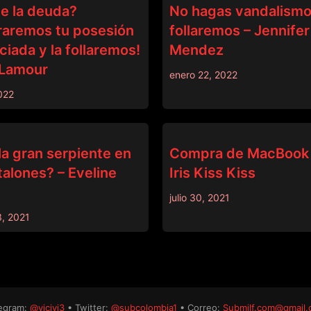
e la deuda?
No hagas vandalismo,
raremos tu posesión
follaremos – Jennifer
iada y la follaremos!
Mendez
 Lamour
enero 22, 2022
022
DINERO
a gran serpiente en
Compra de MacBook 
alones? – Eveline
Iris Kiss Kiss
julio 30, 2021
, 2021
egram:
@vicivi3
• Twitter:
@subcolombia1
• Correo:
Submilf.com@gmail