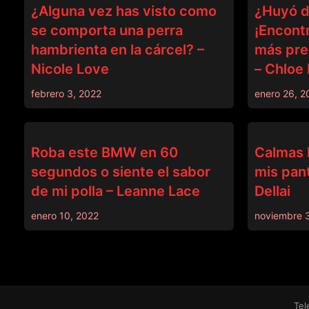
¿Alguna vez has visto como
¿Huyó d
se comporta una perra
¡Encont
hambrienta en la cárcel? –
más prec
Nicole Love
– Chloe
febrero 3, 2022
enero 26, 2
DINERO
DINERO
Roba este BMW en 60
Calmas l
segundos o siente el sabor
mis pant
de mi polla – Leanne Lace
Dellai
enero 10, 2022
noviembre 3
Tel