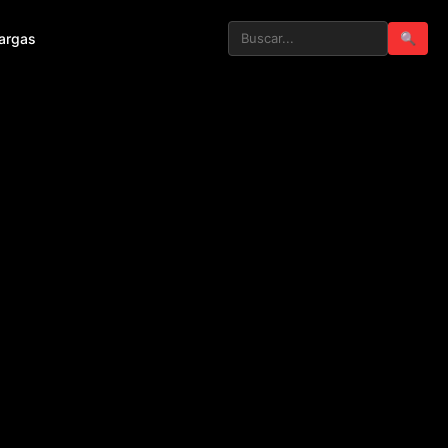
argas
🔍