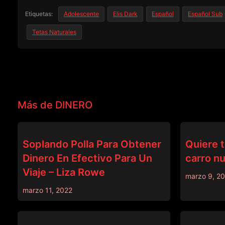
Etiquetas:
Adolescente
Elis Dark
Español
Español Sub
Tetas Naturales
Más de DINERO
DINERO
DINERO
Soplando Polla Para Obtener
Quiere t
Dinero En Efectivo Para Un
carro nu
Viaje – Liza Rowe
marzo 9, 2
marzo 11, 2022
DINERO
DINERO