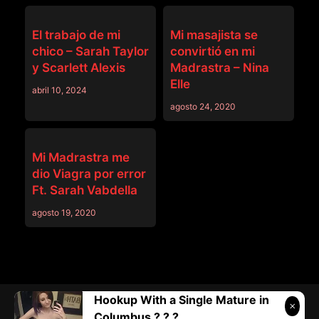
MADRASTRA
MADRASTRA
El trabajo de mi
Mi masajista se
chico – Sarah Taylor
convirtió en mi
y Scarlett Alexis
Madrastra – Nina
Elle
abril 10, 2024
agosto 24, 2020
MADRASTRA
Mi Madrastra me
dio Viagra por error
Ft. Sarah Vabdella
agosto 19, 2020
Hookup With a Single Mature in
Telegram:
@vicivi3
• Twitter:
@subcolombia1
• Correo:
Columbus ? ? ?
Submilf.com@gmail.com