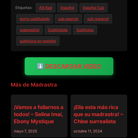
Etiquetas:
Alli Rae
Español
Español Sub
porno subtitulado
sub spanish
sub-espanol
subespañol
Subtitulado
Subtitulos
subtitulos en español
⬇️ DESCARGAR VIDEO
Más de Madrastra
FAMILIA RANDOM
MADRASTRA
¡Vamos a follarnos a
¡Ella esta más rica
todos! – Selina Imai,
que su madrastra! –
Ebony Mystique
Chloe surrealista
mayo 7, 2025
octubre 11, 2024