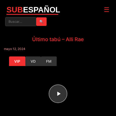
SUB
ESPAÑOL
☰
🔍
Último tabú – Alli Rae
mayo 12, 2024
VIP
VD
FM