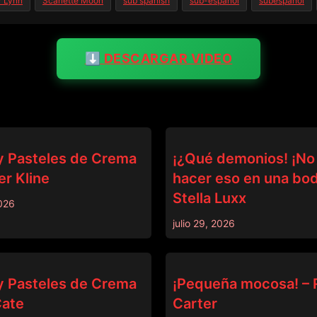
r Lynn
Scarlette Moon
sub spanish
sub-espanol
subespañol
⬇️ DESCARGAR VIDEO
DEVILS FILM
y Pasteles de Crema
¡¿Qué demonios! ¡No
r Kline
hacer eso en una bod
Stella Luxx
026
julio 29, 2026
DEVILS FILM
y Pasteles de Crema
¡Pequeña mocosa! – 
Cate
Carter