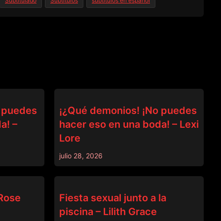
Subtitulado
Subtitulos
subtitulos en español
DEVILS FILM
 puedes
¡¿Qué demonios! ¡No puedes
a! –
hacer eso en una boda! – Lexi
Lore
julio 28, 2026
DEVILS FILM
Rose
Fiesta sexual junto a la
piscina – Lilith Grace