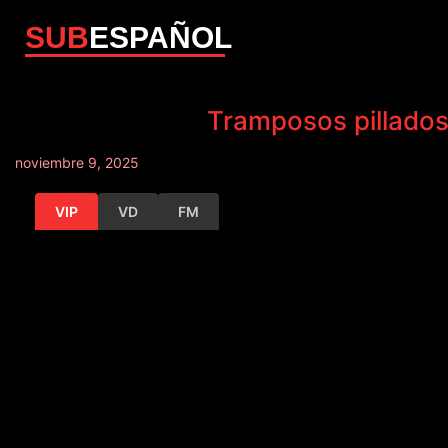
SUB
ESPAÑOL
Tramposos pillados
noviembre 9, 2025
VIP
VD
FM