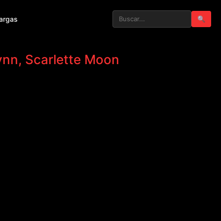
argas
🔍
ynn, Scarlette Moon