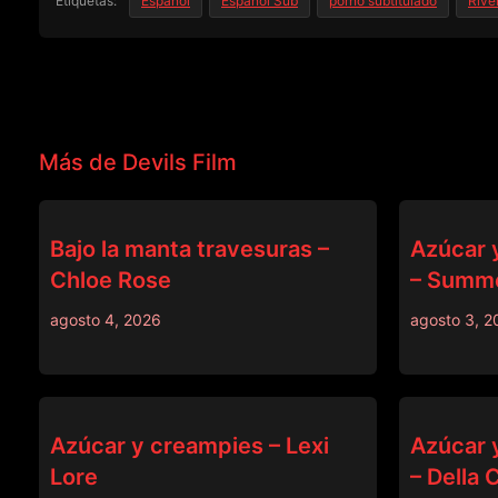
Etiquetas:
Español
Español Sub
porno subtitulado
Rive
Más de Devils Film
DEVILS FILM
DEVILS FILM
Bajo la manta travesuras –
Azúcar 
Chloe Rose
– Summe
agosto 4, 2026
agosto 3, 2
DEVILS FILM
DEVILS FILM
Azúcar y creampies – Lexi
Azúcar 
Lore
– Della 