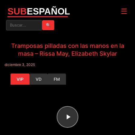
SUB
ESPAÑOL
☰
🔍
Tramposas pilladas con las manos en la
masa – Rissa May, Elizabeth Skylar
diciembre 3, 2025
VIP
VD
FM