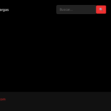
argas
🔍
.com