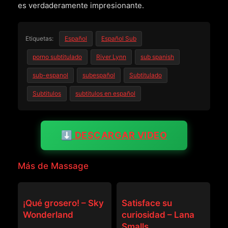
es verdaderamente impresionante.
Etiquetas:
Español
Español Sub
porno subtitulado
River Lynn
sub spanish
sub-espanol
subespañol
Subtitulado
Subtitulos
subtitulos en español
⬇️ DESCARGAR VIDEO
Más de Massage
MASSAGE
MASSAGE
¡Qué grosero! – Sky
Satisface su
Wonderland
curiosidad – Lana
Smalls