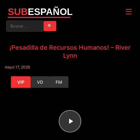
SUB
ESPAÑOL
☰
🔍
¡Pesadilla de Recursos Humanos! – River
Lynn
mayo 17, 2026
VIP
VD
FM