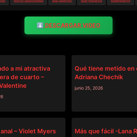
Sub
porno subtitulado
sub spanish
sub-espanol
subespañol
⬇️ DESCARGAR VIDEO
BRAZZERS
do a mi atractiva
Qué tiene metido en e
ra de cuarto –
Adriana Chechik
Valentine
junio 25, 2026
26
BRAZZERS
anal – Violet Myers
Más que fácil -Lana