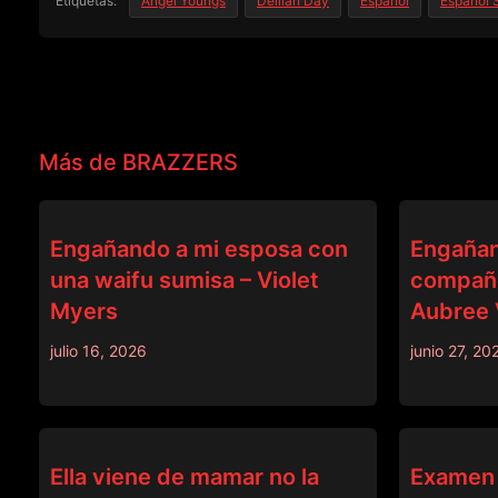
Etiquetas:
Angel Youngs
Delilah Day
Español
Español 
Más de BRAZZERS
BRAZZERS
BRAZZERS
Engañando a mi esposa con
Engañan
una waifu sumisa – Violet
compañe
Myers
Aubree 
julio 16, 2026
junio 27, 20
BRAZZERS
BRAZZERS
Ella viene de mamar no la
Examen 