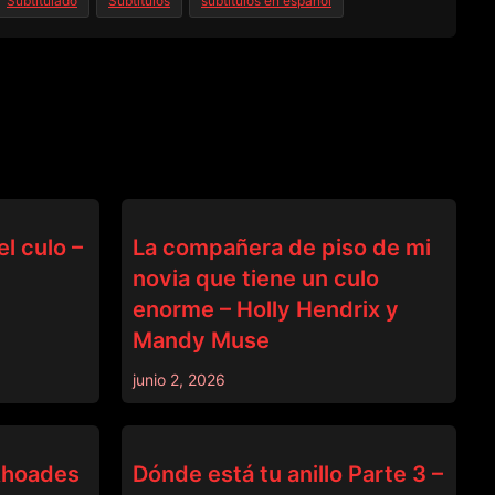
Subtitulado
Subtitulos
subtitulos en español
BRAZZERS
l culo –
La compañera de piso de mi
novia que tiene un culo
enorme – Holly Hendrix y
Mandy Muse
junio 2, 2026
BRAZZERS
 Rhoades
Dónde está tu anillo Parte 3 –