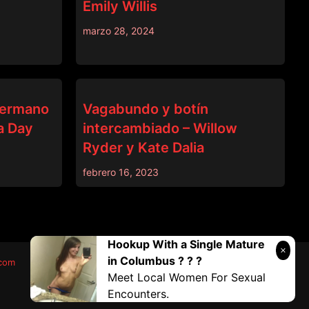
Emily Willis
marzo 28, 2024
BRAZZERS
 hermano
Vagabundo y botín
a Day
intercambiado – Willow
Ryder y Kate Dalia
febrero 16, 2023
Hookup With a Single Mature
in Columbus ? ? ?
.com
Meet Local Women For Sexual
Encounters.