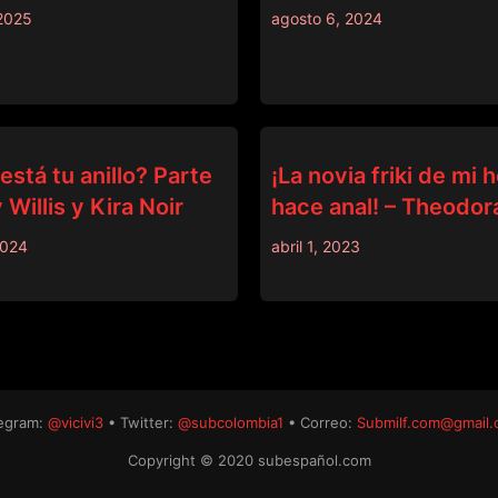
2025
agosto 6, 2024
BRAZZERS
stá tu anillo? Parte
¡La novia friki de mi
 Willis y Kira Noir
hace anal! – Theodor
2024
abril 1, 2023
egram:
@vicivi3
• Twitter:
@subcolombia1
• Correo:
Submilf.com@gmail
Copyright © 2020 subespañol.com