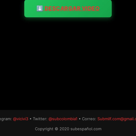
⬇️ DESCARGAR VIDEO
egram:
@vicivi3
• Twitter:
@subcolombia1
• Correo:
Submilf.com@gmail
Copyright © 2020 subespañol.com