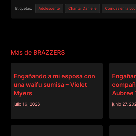
Etiquetas:
Adolescente
Chantal Danielle
Corridas en la bo
Más de BRAZZERS
BRAZZERS
BRAZZERS
Engañando a mi esposa con
Engañan
una waifu sumisa – Violet
compañe
Myers
Aubree 
julio 16, 2026
junio 27, 20
BRAZZERS
BRAZZERS