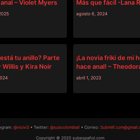
anal – Violet Myers
Más que fácil -Lana
2025
agosto 6, 2024
BRAZZERS
stá tu anillo? Parte
¡La novia friki de mi
 Willis y Kira Noir
hace anal! – Theodor
2024
abril 1, 2023
egram:
@vicivi3
• Twitter:
@subcolombia1
• Correo:
Submilf.com@gmail
Copyright © 2020 subespañol.com