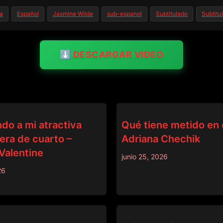
ca
Español
Jasmine Wilde
sub-espanol
Subtitulado
Subtitu
⬇️ DESCARGAR VIDEO
BRAZZERS
do a mi atractiva
Qué tiene metido en e
ra de cuarto –
Adriana Chechik
Valentine
junio 25, 2026
26
BRAZZERS