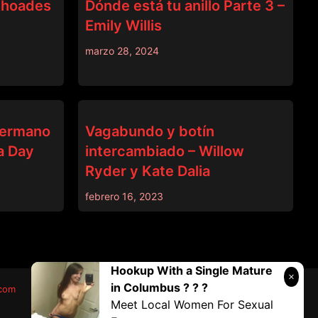
 Rhoades
Dónde está tu anillo Parte 3 –
Emily Willis
marzo 28, 2024
BRAZZERS
 hermano
Vagabundo y botín
a Day
intercambiado – Willow
Ryder y Kate Dalia
febrero 16, 2023
Hookup With a Single Mature
in Columbus ? ? ?
.com
Meet Local Women For Sexual