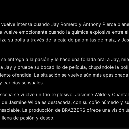
se vuelve intensa cuando Jay Romero y Anthony Pierce plane
se vuelve emocionante cuando la química explosiva entre el
liza su polla a través de la caja de palomitas de maíz, y Ja
e entrega a la pasión y le hace una follada oral a Jay, mi
a Jay y pruebe su bocadillo de película, chupándole la pol
siente ofendida. La situación se vuelve aún más apasionad
 caricias sensuales.
escena se vuelve un trío explosivo. Jasmine Wilde y Chantal 
ón de Jasmine Wilde es destacada, con su coño húmedo y su 
 insaciable. La producción de BRAZZERS ofrece una visión ú
 llena de pasión y deseo.