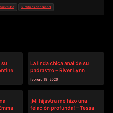
Subtitulos
subtitulos en español
PADRASTRO
e su
La linda chica anal de su
entine
padrastro – River Lynn
febrero 19, 2026
PADRASTRO
una
¡Mi hijastra me hizo una
– Emma
felación profunda! – Tessa