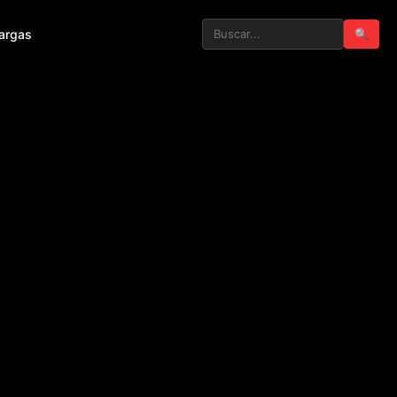
argas
🔍