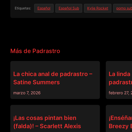
Etiquetas:
Español
Español Sub
Kylie Rocket
porno sub
Más de Padrastro
PADRASTRO
PADRASTRO
La chica anal de padrastro –
La linda
Satine Summers
padrastr
marzo 7, 2026
febrero 27,
DEVILS FILM
PADRASTRO
¡Las cosas pintan bien
¡Enséña
(falda)! – Scarlett Alexis
Breezy B