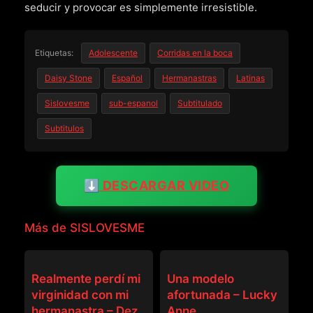
seducir y provocar es simplemente irresistible.
Etiquetas:
Adolescente
Corridas en la boca
Daisy Stone
Español
Hermanastras
Latinas
Sislovesme
sub-espanol
Subtitulado
Subtitulos
⬇️ DESCARGAR VIDEO
Más de SISLOVESME
SISLOVESME
SISLOVESME
Realmente perdí mi
Una modelo
virginidad con mi
afortunada – Lucky
hermanastra – Dez
Anne