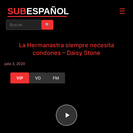
SUB
ESPAÑOL
☰
🔍
La Hermanastra siempre necesita
condones – Daisy Stone
julio 3, 2020
VIP
VD
FM