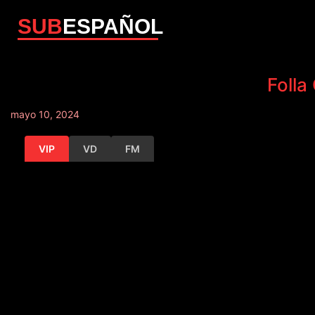
SUB
ESPAÑOL
Folla
mayo 10, 2024
VIP
VD
FM