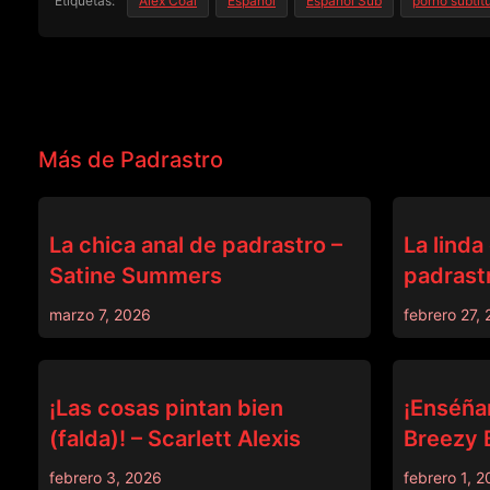
Etiquetas:
Alex Coal
Español
Español Sub
porno subtit
Más de Padrastro
PADRASTRO
PADRASTRO
La chica anal de padrastro –
La linda
Satine Summers
padrastr
marzo 7, 2026
febrero 27,
DEVILS FILM
PADRASTRO
¡Las cosas pintan bien
¡Enséña
(falda)! – Scarlett Alexis
Breezy B
febrero 3, 2026
febrero 1, 