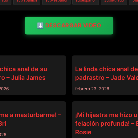
ulado
sub spanish
sub-espanol
subespañol
Subtitulado
Sub
⬇️ DESCARGAR VIDEO
PADRASTRO
 chica anal de su
La linda chica anal d
o – Julia James
padrastro – Jade Val
 2026
febrero 23, 2026
PADRASTRO
me a masturbarme! –
¡Mi hijastra me hizo 
ri
felación profunda! 
Rosie
2026