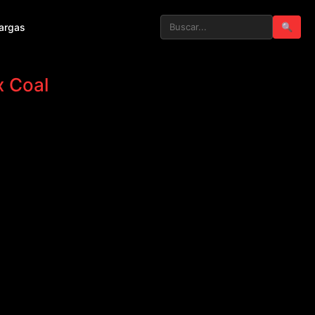
argas
🔍
x Coal