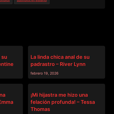
titulos
subtitulos en español
PADRASTRO
e su
La linda chica anal de su
entine
padrastro – River Lynn
febrero 19, 2026
PADRASTRO
una
¡Mi hijastra me hizo una
– Emma
felación profunda! – Tessa
Thomas