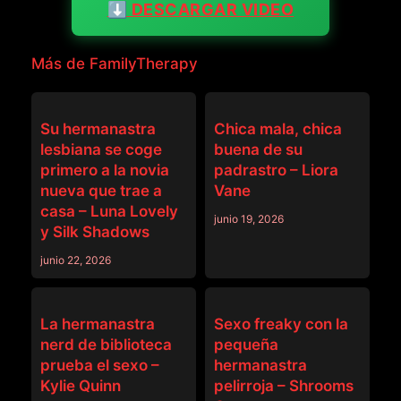
⬇️ DESCARGAR VIDEO
Más de FamilyTherapy
FAMILYTHERAPY
FAMILYTHERAPY
Su hermanastra
Chica mala, chica
lesbiana se coge
buena de su
primero a la novia
padrastro – Liora
nueva que trae a
Vane
casa – Luna Lovely
junio 19, 2026
y Silk Shadows
junio 22, 2026
FAMILYTHERAPY
FAMILYTHERAPY
La hermanastra
Sexo freaky con la
nerd de biblioteca
pequeña
prueba el sexo –
hermanastra
Kylie Quinn
pelirroja – Shrooms