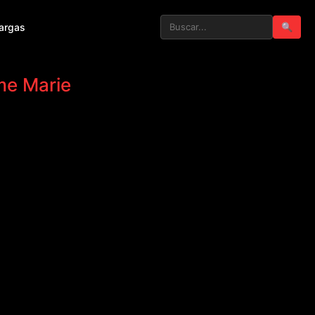
argas
🔍
ime Marie