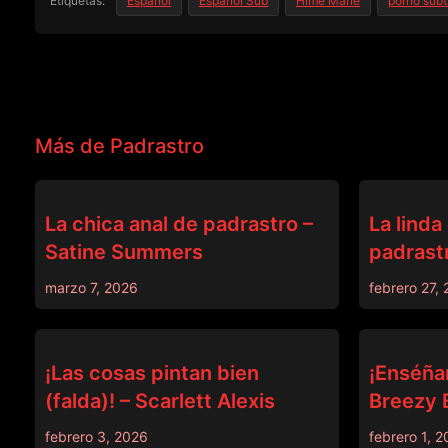
Etiquetas:
Español
Español Sub
Hime Marie
porno subt
Más de Padrastro
PADRASTRO
PADRASTRO
La chica anal de padrastro –
La linda
Satine Summers
padrastr
marzo 7, 2026
febrero 27,
DEVILS FILM
PADRASTRO
¡Las cosas pintan bien
¡Enséña
(falda)! – Scarlett Alexis
Breezy B
febrero 3, 2026
febrero 1, 