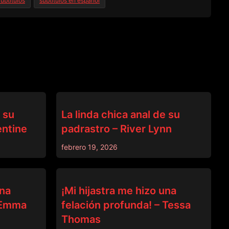
ubtitulos
subtitulos en español
PADRASTRO
e su
La linda chica anal de su
entine
padrastro – River Lynn
febrero 19, 2026
PADRASTRO
una
¡Mi hijastra me hizo una
– Emma
felación profunda! – Tessa
Thomas