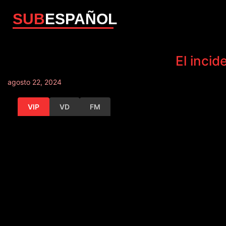
SUB
ESPAÑOL
El incid
agosto 22, 2024
VIP
VD
FM