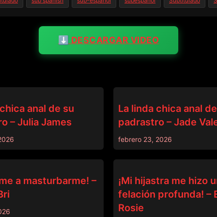
itulado
sub spanish
sub-espanol
subespañol
Subtitulado
S
⬇️ DESCARGAR VIDEO
PADRASTRO
 chica anal de su
La linda chica anal d
o – Julia James
padrastro – Jade Val
 2026
febrero 23, 2026
PADRASTRO
me a masturbarme! –
¡Mi hijastra me hizo 
ri
felación profunda! 
Rosie
2026