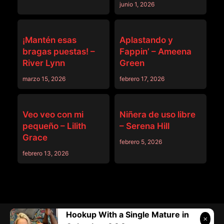
junio 1, 2026
OTROS VÍDEOS
OTROS VÍDEOS
¡Mantén esas
Aplastando y
bragas puestas! –
Fappin’ – Ameena
River Lynn
Green
marzo 15, 2026
febrero 17, 2026
OTROS VÍDEOS
OTROS VÍDEOS
Veo veo con mi
Niñera de uso libre
pequeño – Lilith
– Serena Hill
Grace
febrero 5, 2026
febrero 13, 2026
Hookup With a Single Mature in
Telegram:
@vicivi3
• Twitter:
@subcolombia1
• Correo: