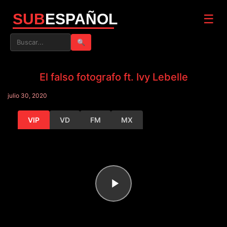
SUB
ESPAÑOL
☰
🔍
El falso fotografo ft. Ivy Lebelle
julio 30, 2020
VIP
VD
FM
MX