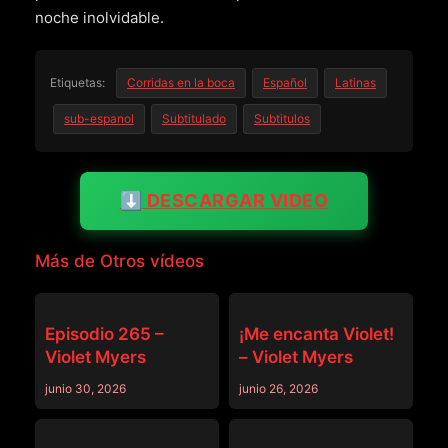
noche inolvidable.
Etiquetas:
Corridas en la boca
Español
Latinas
sub-espanol
Subtitulado
Subtitulos
⬇️ DESCARGAR VIDEO
Más de Otros vídeos
OTROS VÍDEOS
OTROS VÍDEOS
Episodio 265 –
¡Me encanta Violet!
Violet Myers
– Violet Myers
junio 30, 2026
junio 26, 2026
OTROS VÍDEOS
OTROS VÍDEOS