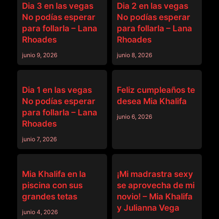
Dia 3 en las vegas
Dia 2 en las vegas
No podías esperar
No podías esperar
para follarla – Lana
para follarla – Lana
Rhoades
Rhoades
junio 9, 2026
junio 8, 2026
OTROS VÍDEOS
OTROS VÍDEOS
Dia 1 en las vegas
Feliz cumpleaños te
No podías esperar
desea Mia Khalifa
para follarla – Lana
junio 6, 2026
Rhoades
junio 7, 2026
OTROS VÍDEOS
OTROS VÍDEOS
Mia Khalifa en la
¡Mi madrastra sexy
piscina con sus
se aprovecha de mi
grandes tetas
novio! – Mia Khalifa
y Julianna Vega
junio 4, 2026