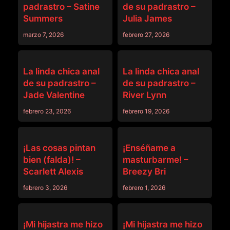
padrastro – Satine
de su padrastro –
Summers
Julia James
marzo 7, 2026
febrero 27, 2026
PADRASTRO
PADRASTRO
La linda chica anal
La linda chica anal
de su padrastro –
de su padrastro –
Jade Valentine
River Lynn
febrero 23, 2026
febrero 19, 2026
DEVILS FILM
PADRASTRO
¡Las cosas pintan
¡Enséñame a
bien (falda)! –
masturbarme! –
Scarlett Alexis
Breezy Bri
febrero 3, 2026
febrero 1, 2026
PADRASTRO
PADRASTRO
¡Mi hijastra me hizo
¡Mi hijastra me hizo