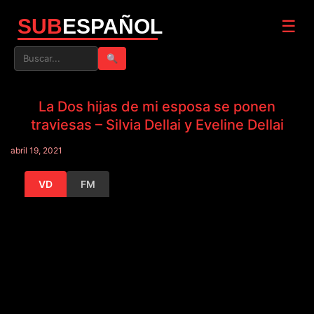
SUB
ESPAÑOL
☰
🔍
La Dos hijas de mi esposa se ponen
traviesas – Silvia Dellai y Eveline Dellai
abril 19, 2021
VD
FM